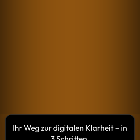
Wie digital ist mein Unternehmen wirklich?
Wo verschenken wir Potenzial?
Wie setze ich die richtigen Prioritäten?
Wie kann ich KI gewinnbringend
integrieren?
Ihr Weg zur digitalen Klarheit – in
3 Schritten.