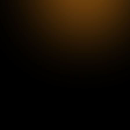
mit Entscheidern aus dem Handel.
Wir zeigen, wie digitale Systeme
echten Mehrwert und
Differenzierung schaffen können.
GESUNDHEITSWESEN
Digitalisierung trifft auf
Versorgungssicherheit: Wir
diskutieren, wie moderne
Technologien die
Patientenkommunikation,
administrative Abläufe und sogar
klinische Entscheidungen verbessern