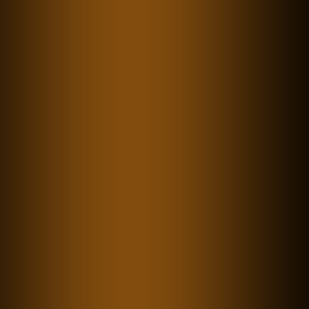
34
Thema:
Strategie, Innovation & Transformation
Innovation ist kein Nice-to-have:
Wie Valentin Aschermann
Familienunternehmen zu neuen
Standbeinen führt