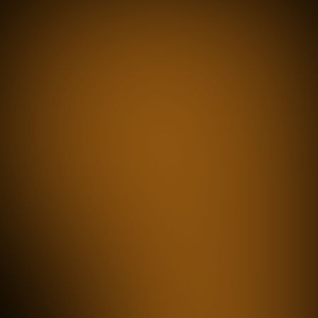
INDUSTRIE & AUTOMATION
Wie können digitale Technologien
Fertigungsprozesse effizienter
machen, Lieferketten transparenter