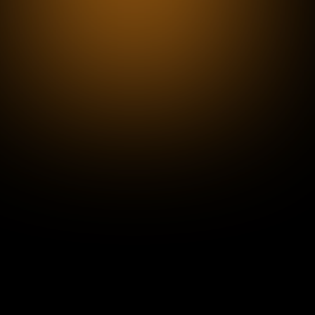
Reinhören und abonnieren:
Folge 33
Thema:
Medien, Kommunikation & Entertainment
„70 Prozent aller Transformationen
scheitern“: Wie Thomas Burza
Unternehmen vor dem teuersten
Fehler rettet