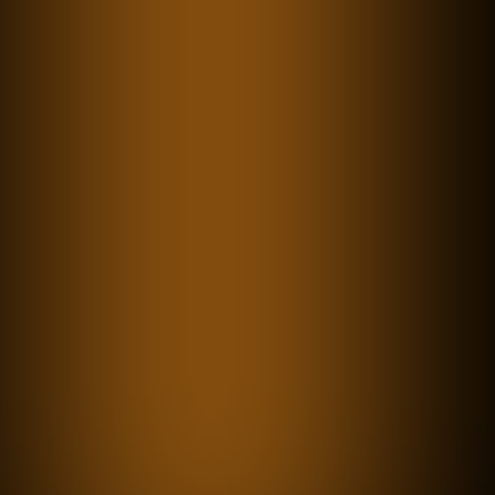
„Die Welt, in der wir leben,
entwickelt sich rasant schnell
weiter. Unternehmen haben immer
größere
Valentin Aschermann über Digitalisierung
vs. Innovation, neue Standbeine im
Mittelstand, KI im Innovationsprozess —
und warum ihm seine Jahre als Koch &
Burger-Wirt mit Unternehmern helfen.