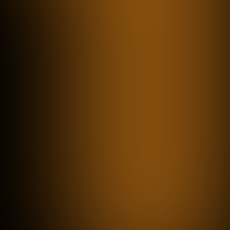
gestalten und KI Wartung oder
Angebotsprozesse verbessern?
Genau darüber sprechen wir mit
Führungskräften aus der Industrie –
praxisnah, strategisch und ohne
Buzzword-Filter.
HANDEL & E-COMMERCE
Datengetriebene Kundenerlebnisse,
Plattformstrategien und
automatisierte Marketingprozesse
sind zentrale Themen in Gesprächen