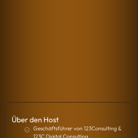
Keine Floskeln. Kein Bullshit-Bingo. Der
123C Podcast bringt auf den Punkt, was
Digitalisierung im Mittelstand wirklich
bedeutet – mit echten Erfahrungen,
klaren Einsichten und ehrlichen
Gesprächen. Harald Grabner spricht mit
Menschen, die anpacken statt ankündigen
– direkt, praxisnah und mit Haltung.
Über den Host
Geschäftsführer von 123Consulting &
123C Digital Consulting